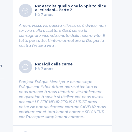
Re: Ascolta quello che lo Spirito dice
ai cristiani... Parte 2
há 7 anos
Amen, vescovo, questa riflessione è divina, non
serve a nulla accettare Gesù senza la
consegnare incondizionata della nostra vita. È
tutto per tutto. L’intera armatura di Dio per la
nostra l’inteira vita .
Re: Figli della carne
ri
há 7 anos
Bonjour Évêque Merci pour ce message
Évêque car il doit àttirer notre attention et
nous amener à nous rémettre véritablement
en question à savoir si réellement nous avons
accepté LE SEIGNEUR JESUS CHRIST dans
notre vie non seulement comme SAVEUR mais
entièrement et totalement comme SEIGNEUR
car l’accepter simplement comme…