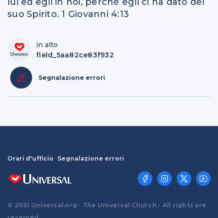
lui ed egli in noi, perché egli ci ha dato del
suo Spirito. 1 Giovanni 4:13
in alto
field_5aa82ce83f932
Segnalazione errori
Orari d'ufficio
Segnalazione errori
© 2021 Universal.org - The Universal Church - All rights are
reserved.