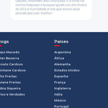
Desafio IntelliMen #40 concluído: Fui forte na
minha fraqueza e busquei ajuda.Um dos frutos
do ES é a humildade e tive que tomar essa
atitude para ser melhor!
logs
Países
ispo Macedo
Argentina
ter Bezerra
África
enato Cardoso
Alemanha
istiane Cardoso
Estados Unidos
lio Freitas
Espanha
viane Freitas
França
bia Siqueira
Inglaterra
tos e Verdades
Itália
México
Portugal