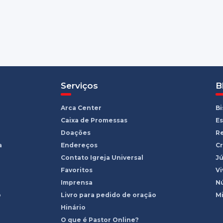
Serviços
B
Arca Center
B
Caixa de Promessas
Es
Doações
R
a
Endereços
Cr
Contato Igreja Universal
Jú
Favoritos
Vi
Imprensa
Nú
o
Livro para pedido de oração
Mi
Hinário
O que é Pastor Online?