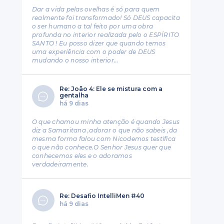
Dar a vida pelas ovelhas é só para quem
realmente foi transformado! Só DEUS capacita
o ser humano a tal feito por uma obra
profunda no interior realizada pelo o ESPÍRITO
SANTO ! Eu posso dizer que quando temos
uma experiência com o poder de DEUS
mudando o nosso interior…
Re: João 4: Ele se mistura com a
gentalha
há 9 dias
O que chamou minha atenção é quando Jesus
diz a Samaritana ,adorar o que não sabeis ,da
mesma forma falou com Nicodemos testifica
o que não conhece.O Senhor Jesus quer que
conhecemos eles e o adoramos
verdadeiramente.
Re: Desafio IntelliMen #40
há 9 dias