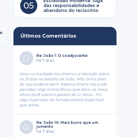
Escravidão moderna: fuga
05
das responsabilidades e
abandono do raciocínio
ro
Últimos Comentários
Re: João 1: O coadjuvante
há 7 dias
Uma curiosidade me chamou a atenção sobre
os 21 dias no desafio de João. Não tinha ideia
do que poderia ser!!!. Neste primeiro dia pude
perceber algo maravilhoso que abriu os meus
olhos da fé sobre a pessoa do Sr Jesus . Foi
algo inspirador de fortalecimento Espíritual
que antes…
Re: João 10: Mais burro que um
jumento
há 7 dias