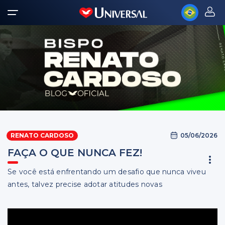
05/06/2026
RENATO CARDOSO
FAÇA O QUE NUNCA FEZ!
Se você está enfrentando um desafio que nunca viveu
antes, talvez precise adotar atitudes novas