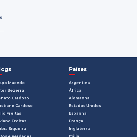
ro
logs
Países
ispo Macedo
Argentina
ter Bezerra
África
enato Cardoso
Alemanha
istiane Cardoso
Estados Unidos
lio Freitas
Espanha
viane Freitas
França
bia Siqueira
Inglaterra
tos e Verdades
Itália