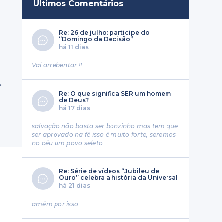
Últimos Comentários
Re: 26 de julho: participe do
“Domingo da Decisão”
há 11 dias
Vai arrebentar !!
.
Re: O que significa SER um homem
de Deus?
há 17 dias
salvação não basta ser bonzinho mas tem que
ser aprovado na fé isso é muito forte, seremos
no céu um povo seleto
Re: Série de vídeos “Jubileu de
Ouro” celebra a história da Universal
há 21 dias
amém por isso