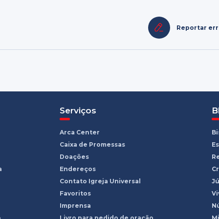
Reportar er
Serviços
B
Arca Center
B
Caixa de Promessas
Es
Doações
R
a
Endereços
Cr
Contato Igreja Universal
Jú
Favoritos
Vi
Imprensa
Nú
o
Livro para pedido de oração
Mi