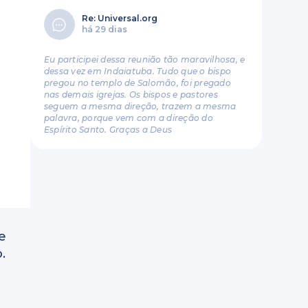
Re: Universal.org
há 29 dias
Eu participei dessa reunião tão maravilhosa, e
dessa vez em Indaiatuba. Tudo que o bispo
pregou no templo de Salomão, foi pregado
nas demais igrejas. Os bispos e pastores
seguem a mesma direção, trazem a mesma
palavra, porque vem com a direção do
Espírito Santo. Graças a Deus
e
.