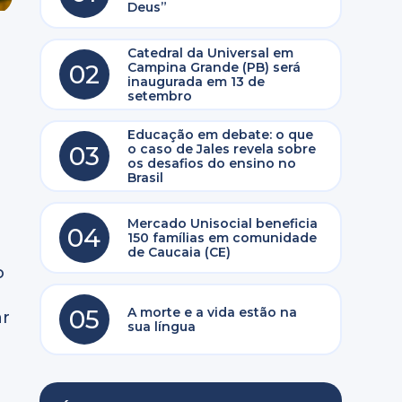
Deus”
Catedral da Universal em
02
Campina Grande (PB) será
inaugurada em 13 de
setembro
Educação em debate: o que
03
o caso de Jales revela sobre
os desafios do ensino no
Brasil
Mercado Unisocial beneficia
04
150 famílias em comunidade
de Caucaia (CE)
o
05
A morte e a vida estão na
ar
sua língua