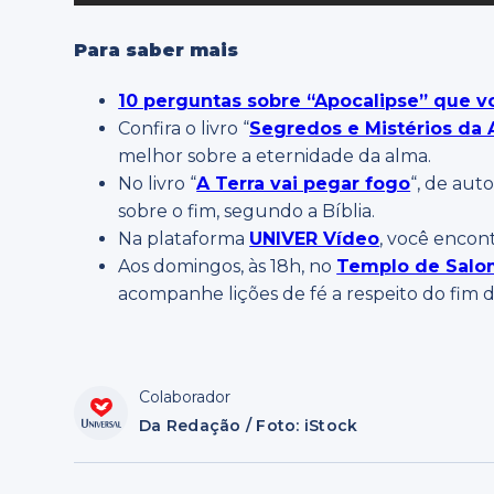
Para saber mais
10 perguntas sobre “Apocalipse” que vo
Confira o livro “
Segredos e Mistérios da
melhor sobre a eternidade da alma.
No livro “
A Terra vai pegar fogo
“, de aut
sobre o fim, segundo a Bíblia.
Na plataforma
UNIVER Vídeo
, você encon
Aos domingos, às 18h, no
Templo de Sal
acompanhe lições de fé a respeito do fim 
Colaborador
Da Redação / Foto: iStock