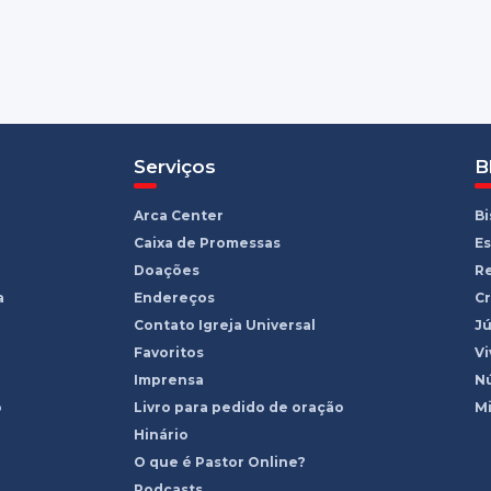
Serviços
B
Arca Center
B
Caixa de Promessas
Es
Doações
R
a
Endereços
Cr
Contato Igreja Universal
Jú
Favoritos
Vi
Imprensa
Nú
o
Livro para pedido de oração
Mi
Hinário
O que é Pastor Online?
Podcasts