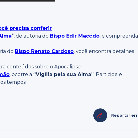
cê precisa conferir
 Alma
“, de autoria do
Bispo Edir Macedo
, e compreend
oria do
Bispo Renato Cardoso
, você encontra detalhes
tra conteúdos sobre o Apocalipse.
omão
, ocorre a
“Vigília pela sua Alma”
. Participe e
dos tempos.
Reportar er