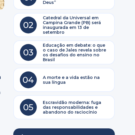
Deus”
Catedral da Universal em
02
Campina Grande (PB) será
inaugurada em 13 de
setembro
Educação em debate: o que
03
o caso de Jales revela sobre
os desafios do ensino no
Brasil
a
04
A morte e a vida estão na
sua língua
m
Escravidão moderna: fuga
05
das responsabilidades e
abandono do raciocínio