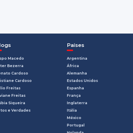
logs
Países
ispo Macedo
Argentina
ter Bezerra
África
enato Cardoso
Alemanha
istiane Cardoso
Estados Unidos
lio Freitas
Espanha
viane Freitas
França
bia Siqueira
Inglaterra
tos e Verdades
Itália
México
Portugal
Holanda