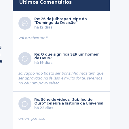
Últimos Comentários
Re: 26 de julho: participe do
“Domingo da Decisão”
há 12 dias
Vai arrebentar !!
e
m
Re: O que significa SER um homem
de Deus?
e
há 19 dias
salvação não basta ser bonzinho mas tem que
ser aprovado na fé isso é muito forte, seremos
no céu um povo seleto
Re: Série de vídeos “Jubileu de
Ouro” celebra a história da Universal
há 22 dias
e
amém por isso