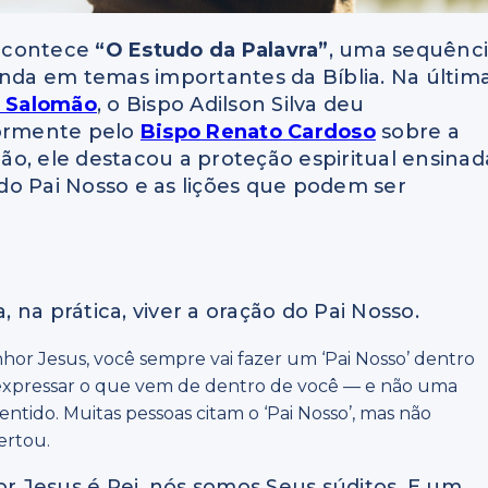
 acontece
“O Estudo da Palavra”
, uma sequênc
da em temas importantes da Bíblia. Na últim
 Salomão
, o Bispo Adilson Silva deu
iormente pelo
Bispo Renato Cardoso
sobre a
ião, ele destacou a proteção espiritual ensinad
do Pai Nosso e as lições que podem ser
, na prática, viver a oração do Pai Nosso.
or Jesus, você sempre vai fazer um ‘Pai Nosso’ dentro
 expressar o que vem de dentro de você — e não uma
sentido. Muitas pessoas citam o ‘Pai Nosso’, mas não
ertou.
or Jesus é Rei, nós somos Seus súditos. E um