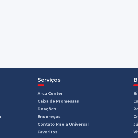
Serviços
B
Arca Center
B
Caixa de Promessas
Es
Doações
R
a
Endereços
Cr
Contato Igreja Universal
Jú
Favoritos
Vi