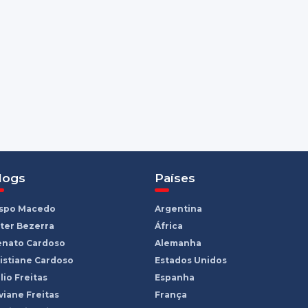
logs
Países
ispo Macedo
Argentina
ter Bezerra
África
enato Cardoso
Alemanha
istiane Cardoso
Estados Unidos
lio Freitas
Espanha
viane Freitas
França