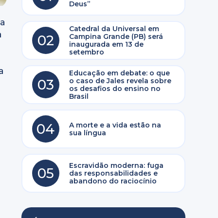
Deus”
ia
Catedral da Universal em
a
02
Campina Grande (PB) será
inaugurada em 13 de
setembro
a
Educação em debate: o que
03
o caso de Jales revela sobre
os desafios do ensino no
Brasil
04
A morte e a vida estão na
sua língua
Escravidão moderna: fuga
05
das responsabilidades e
abandono do raciocínio