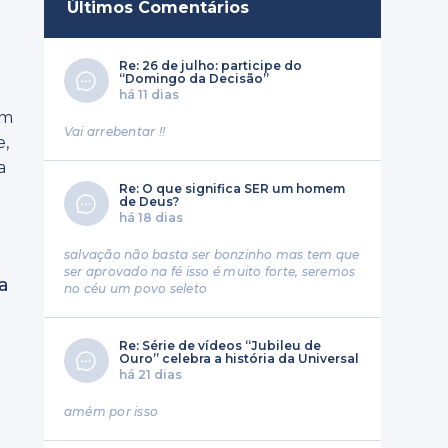
Últimos Comentários
Re: 26 de julho: participe do
“Domingo da Decisão”
r
há 11 dias
em
Vai arrebentar !!
e,
a
Re: O que significa SER um homem
de Deus?
há 18 dias
salvação não basta ser bonzinho mas tem que
ser aprovado na fé isso é muito forte, seremos
a
no céu um povo seleto
Re: Série de vídeos “Jubileu de
Ouro” celebra a história da Universal
há 21 dias
amém por isso