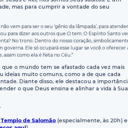
tade, mas para cumprir a vontade do seu
 não vem para ser o seu ‘gênio da lâmpada’, para atende
s ou para dizer aos outros que O tem. O Espírito Santo v
ssenta? No trono. Dentro do nosso coração, simbolicament
 governa. Ele só ocupará esse lugar se você o oferecer 
, assim como ela é feita no Céu.”
u que o mundo tem se afastado cada vez mais
ou ideias muito comuns, como a de que cada
ntade. Diante disso, ele destacou a importânci
nder o que Deus ensina e alinhar a vida à Sua
?
o
Templo de Salomão
(especialmente, às 20h) e
eços aqui
).