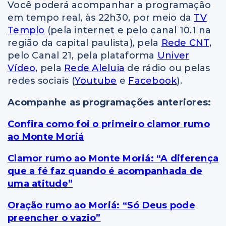
Você poderá acompanhar a programação
em tempo real, às 22h30, por meio da
TV
Templo
(pela internet e pelo canal 10.1 na
região da capital paulista), pela
Rede CNT
,
pelo Canal 21, pela plataforma
Univer
Vídeo
, pela
Rede Aleluia
de rádio ou pelas
redes sociais (
Youtube
e
Facebook
).
Acompanhe as programações anteriores:
Confira como foi o primeiro clamor rumo
ao Monte Moriá
Clamor rumo ao Monte Moriá: “A diferença
que a fé faz quando é acompanhada de
uma atitude”
Oração rumo ao Moriá: “Só Deus pode
preencher o vazio”