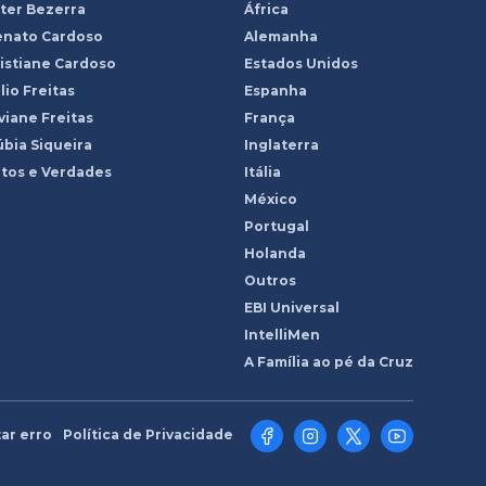
ter Bezerra
África
enato Cardoso
Alemanha
istiane Cardoso
Estados Unidos
lio Freitas
Espanha
viane Freitas
França
bia Siqueira
Inglaterra
tos e Verdades
Itália
México
Portugal
Holanda
Outros
EBI Universal
IntelliMen
A Família ao pé da Cruz
ar erro
Política de Privacidade