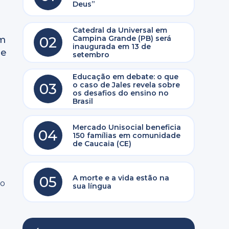
Deus”
Catedral da Universal em
02
Campina Grande (PB) será
om
inaugurada em 13 de
de
setembro
Educação em debate: o que
03
o caso de Jales revela sobre
os desafios do ensino no
Brasil
Mercado Unisocial beneficia
04
150 famílias em comunidade
de Caucaia (CE)
05
A morte e a vida estão na
to
sua língua