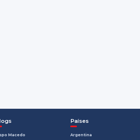
logs
Países
ispo Macedo
Argentina