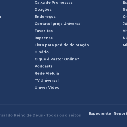
Caixa de Promessas
Es
Doações
R
a
Endereços
Cr
Contato Igreja Universal
Jú
Favoritos
Vi
Imprensa
Nú
o
Livro para pedido de oração
Mi
Hinário
O que é Pastor Online?
Podcasts
Rede Aleluia
TV Universal
Univer Vídeo
Expediente
Report
rsal do Reino de Deus - Todos os direitos