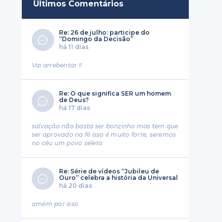
Últimos Comentários
Re: 26 de julho: participe do
“Domingo da Decisão”
há 11 dias
Vai arrebentar !!
Re: O que significa SER um homem
de Deus?
há 17 dias
salvação não basta ser bonzinho mas tem que
ser aprovado na fé isso é muito forte, seremos
no céu um povo seleto
Re: Série de vídeos “Jubileu de
Ouro” celebra a história da Universal
há 20 dias
amém por isso