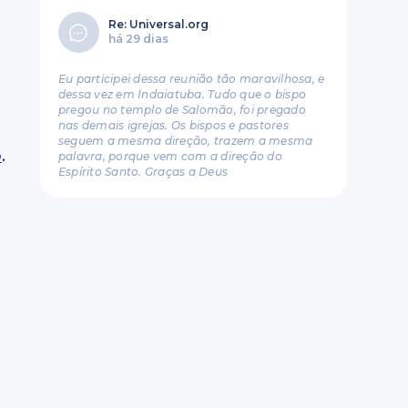
Re: Universal.org
há 29 dias
Eu participei dessa reunião tão maravilhosa, e
dessa vez em Indaiatuba. Tudo que o bispo
pregou no templo de Salomão, foi pregado
nas demais igrejas. Os bispos e pastores
seguem a mesma direção, trazem a mesma
o
.
palavra, porque vem com a direção do
Espírito Santo. Graças a Deus