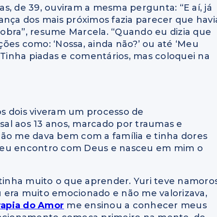
s, de 39, ouviram a mesma pergunta: “E aí, já
ança dos mais próximos fazia parecer que havi
obra”, resume Marcela. “Quando eu dizia que
ões como: ‘Nossa, ainda não?’ ou até ‘Meu
 “Tinha piadas e comentários, mas coloquei na
 os dois viveram um processo de
al aos 13 anos, marcado por traumas e
não me dava bem com a família e tinha dores
ve meu encontro com Deus e nasceu em mim o
 tinha muito o que aprender. Yuri teve namoro
 era muito emocionado e não me valorizava,
rapia do Amor
me ensinou a conhecer meus