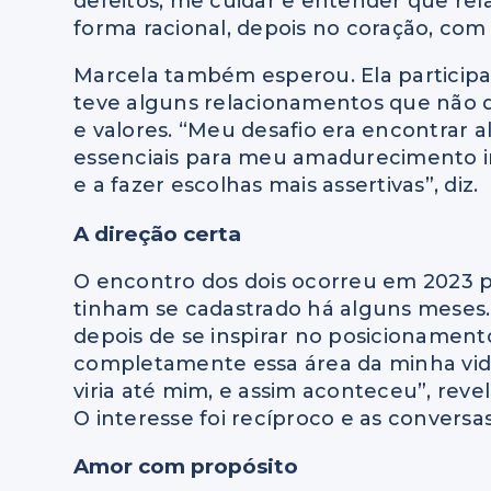
defeitos, me cuidar e entender que r
forma racional, depois no coração, com 
Marcela também esperou. Ela participa
teve alguns relacionamentos que não
e valores. “Meu desafio era encontrar 
essenciais para meu amadurecimento int
e a fazer escolhas mais assertivas”, diz.
A direção certa
O encontro dos dois ocorreu em 2023 p
tinham se cadastrado há alguns meses. 
depois de se inspirar no posicionamen
completamente essa área da minha vida
viria até mim, e assim aconteceu”, revela.
O interesse foi recíproco e as conversa
Amor com propósito