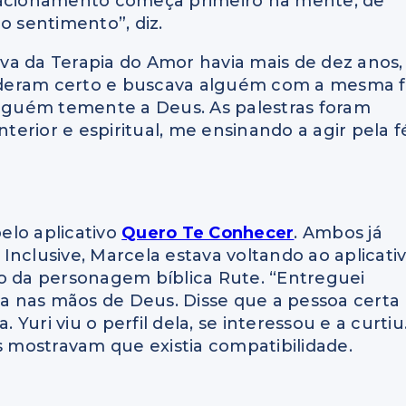
elacionamento começa primeiro na mente, de
o sentimento”, diz.
va da Terapia do Amor havia mais de dez anos,
 deram certo e buscava alguém com a mesma 
alguém temente a Deus. As palestras foram
erior e espiritual, me ensinando a agir pela f
elo aplicativo
Quero Te Conhecer
. Ambos já
Inclusive, Marcela estava voltando ao aplicati
to da personagem bíblica Rute. “Entreguei
 nas mãos de Deus. Disse que a pessoa certa
 Yuri viu o perfil dela, se interessou e a curtiu
s mostravam que existia compatibilidade.