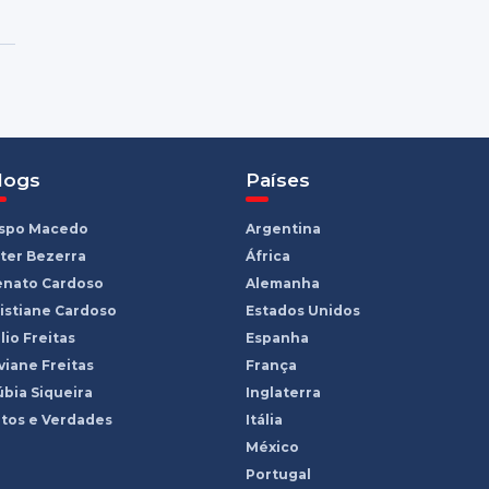
logs
Países
ispo Macedo
Argentina
ter Bezerra
África
enato Cardoso
Alemanha
istiane Cardoso
Estados Unidos
lio Freitas
Espanha
viane Freitas
França
bia Siqueira
Inglaterra
tos e Verdades
Itália
México
Portugal