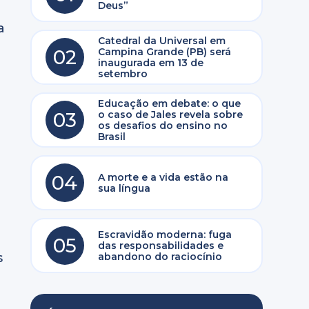
Deus”
a
Catedral da Universal em
02
Campina Grande (PB) será
inaugurada em 13 de
setembro
Educação em debate: o que
03
o caso de Jales revela sobre
os desafios do ensino no
Brasil
04
A morte e a vida estão na
sua língua
Escravidão moderna: fuga
05
das responsabilidades e
abandono do raciocínio
s