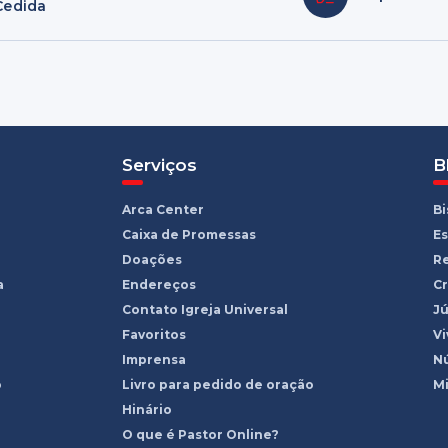
Cedida
Serviços
B
Arca Center
B
Caixa de Promessas
Es
Doações
R
a
Endereços
Cr
Contato Igreja Universal
Jú
Favoritos
Vi
Imprensa
Nú
o
Livro para pedido de oração
Mi
Hinário
O que é Pastor Online?