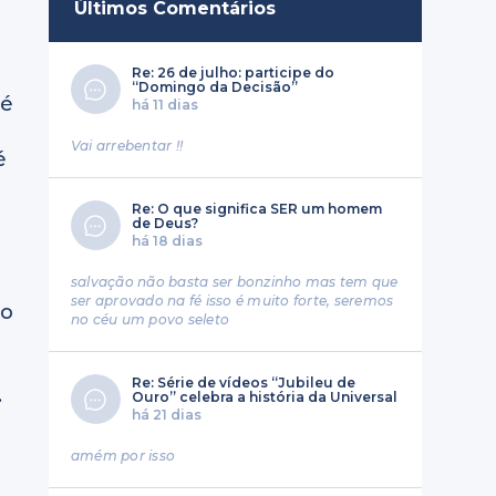
Últimos Comentários
Re: 26 de julho: participe do
“Domingo da Decisão”
fé
há 11 dias
Vai arrebentar !!
é
Re: O que significa SER um homem
de Deus?
há 18 dias
salvação não basta ser bonzinho mas tem que
ser aprovado na fé isso é muito forte, seremos
vo
no céu um povo seleto
Re: Série de vídeos “Jubileu de
.
Ouro” celebra a história da Universal
há 21 dias
amém por isso