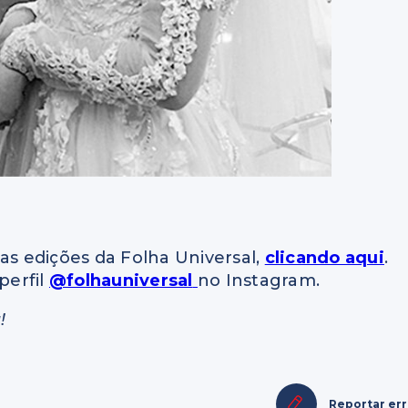
as edições da Folha Universal,
clicando aqui
.
perfil
@folhauniversal
no Instagram.
!
Reportar er