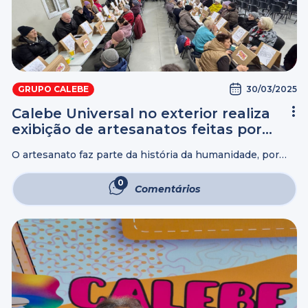
30/03/2025
GRUPO CALEBE
Calebe Universal no exterior realiza
exibição de artesanatos feitas por
idosos
O artesanato faz parte da história da humanidade, por
meio deste tipo de criatividade, as pessoas expressam
emoções, trabalham a coordenação motora e também é
0
Comentários
um meio de socialização, sem ...