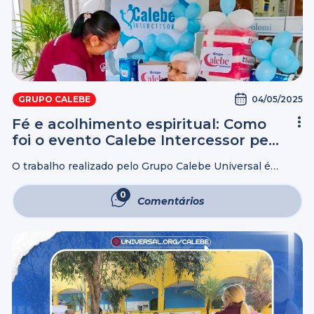
04/05/2025
GRUPO CALEBE
Fé e acolhimento espiritual: Como
foi o evento Calebe Intercessor pelo
Brasil
O trabalho realizado pelo Grupo Calebe Universal é
dividido em diversas frentes para ajudar as pessoas da
melhor idade, porém, não existe maior ajuda que o
0
Comentários
cuidado com o que ...