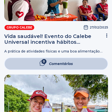
27/02/2025
GRUPO CALEBE
Vida saudável! Evento do Calebe
Universal incentiva hábitos
saudáveis na melhor idade
A prática de atividades físicas e uma boa alimentação
devem ser hábitos adotados por todos, mas sobretudo
por os de idade mais avançadas ou seja, os idosos. O
0
Comentários
evento sobre ...