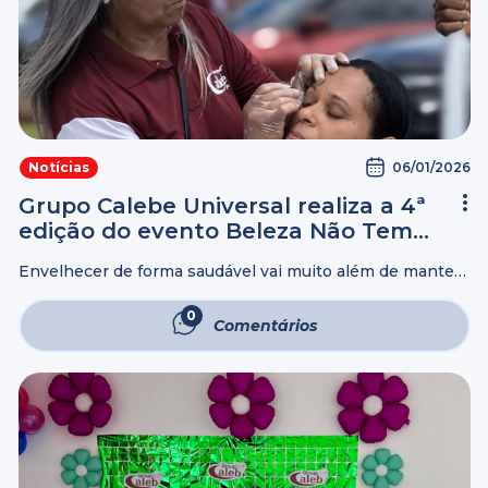
06/01/2026
Notícias
Grupo Calebe Universal realiza a 4ª
edição do evento Beleza Não Tem
Idade
Envelhecer de forma saudável vai muito além de manter
os exames médicos em dia. Sentir-se bem consigo
mesmo, cuidar de si e preservar a autoestima são
0
Comentários
aspectos essenciais em todas ...