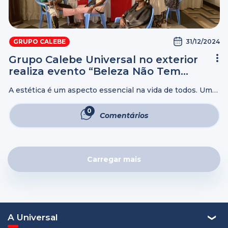
31/12/2024
GRUPO CALEBE
Grupo Calebe Universal no exterior
realiza evento “Beleza Não Tem
Idade” para valorização das pessoas
A estética é um aspecto essencial na vida de todos. Uma
da ...
autoestima elevada proporciona diversos benefícios
externos e internos, contribuindo até para a saúde.
0
Comentários
Contudo, com o passar do tempo ...
Carregar mais
A Universal